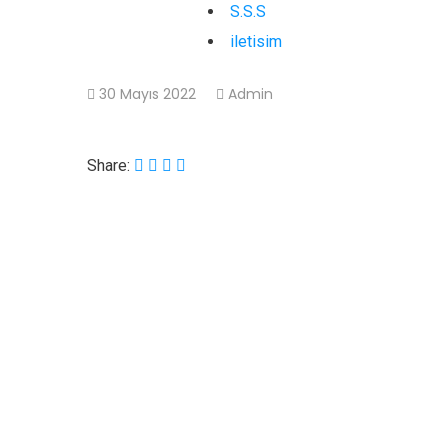
S.S.S
iletisim
30 Mayıs 2022
Admin
Share: